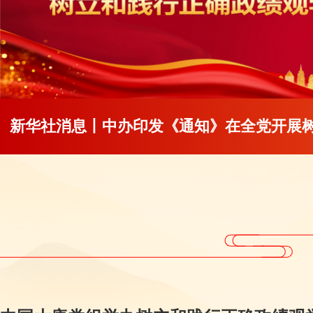
新华社消息丨中办印发《通知》在全党开展树.