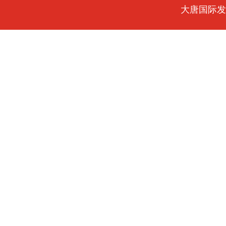
大唐国际发