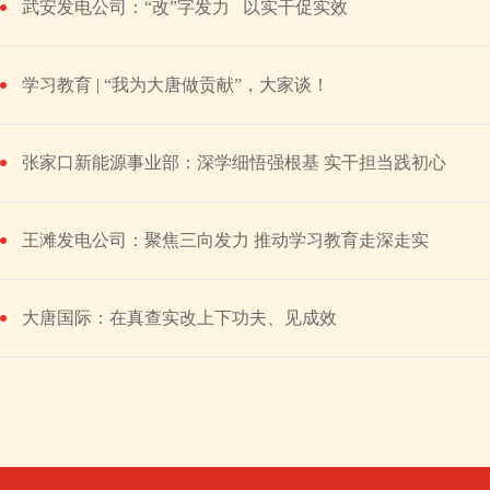
武安发电公司：“改”字发力 以实干促实效
学习教育 | “我为大唐做贡献”，大家谈！
张家口新能源事业部：深学细悟强根基 实干担当践初心
王滩发电公司：聚焦三向发力 推动学习教育走深走实
大唐国际：在真查实改上下功夫、见成效