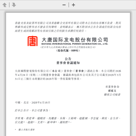
Previous
Next
Zoom
Zoom
Out
In
香港交易及結算所有限公司及香港聯合交易所有限公司對本公告的內容概不負責，對其
準確性或完整性亦不發表任何聲明，並明確表示，概不對因本公告全部或任何部分內容
而產生或因倚賴該等內容而引致之任何損失承擔任何責任。
00991
公告
董事會會議通知
大唐國際發電股份有限公司（「
」）董 事 會（「
」）謹此公佈，本公司將於
2026
本公司
董事會
年
月
日（星期二）召開董事會會議，審議批准包括本公司及其子公司截至
年
月
4
28
2026
3
日止三個月未經審計的
年第一季度業績等事項。
31
2026
承董事會命
孫延文
聯席公司秘書
中國，北京，
年
月
日
2026
4
16
於本公告日，本公司董事為：
李霄飛、蔣建華、龐曉晉、馬繼憲、朱梅、王劍峰、趙獻國、李忠猛、韓放、金生祥、
宗文龍
、趙毅
、尤勇
、潘坤華
、謝秋野
。
*
*
*
*
*
獨立非執行董事
* 