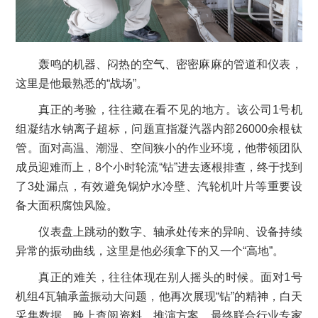
轰鸣的机器、闷热的空气、密密麻麻的管道和仪表，
这里是他最熟悉的“战场”。
真正的考验，往往藏在看不见的地方。该公司1号机
组凝结水钠离子超标，问题直指凝汽器内部26000余根钛
管。面对高温、潮湿、空间狭小的作业环境，他带领团队
成员迎难而上，8个小时轮流“钻”进去逐根排查，终于找到
了3处漏点，有效避免锅炉水冷壁、汽轮机叶片等重要设
备大面积腐蚀风险。
仪表盘上跳动的数字、轴承处传来的异响、设备持续
异常的振动曲线，这里是他必须拿下的又一个“高地”。
真正的难关，往往体现在别人摇头的时候。面对1号
机组4瓦轴承盖振动大问题，他再次展现“钻”的精神，白天
采集数据，晚上查阅资料、推演方案，最终联合行业专家