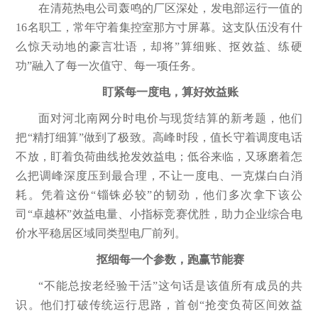
在清苑热电公司轰鸣的厂区深处，发电部运行一值的
16名职工，常年守着集控室那方寸屏幕。这支队伍没有什
么惊天动地的豪言壮语，却将”算细账、抠效益、练硬
功”融入了每一次值守、每一项任务。
盯紧每一度电，算好效益账
面对河北南网分时电价与现货结算的新考题，他们
把“精打细算”做到了极致。高峰时段，值长守着调度电话
不放，盯着负荷曲线抢发效益电；低谷来临，又琢磨着怎
么把调峰深度压到最合理，不让一度电、一克煤白白消
耗。凭着这份“锱铢必较”的韧劲，他们多次拿下该公
司“卓越杯”效益电量、小指标竞赛优胜，助力企业综合电
价水平稳居区域同类型电厂前列。
抠细每一个参数，跑赢节能赛
“不能总按老经验干活”这句话是该值所有成员的共
识。他们打破传统运行思路，首创“抢变负荷区间效益