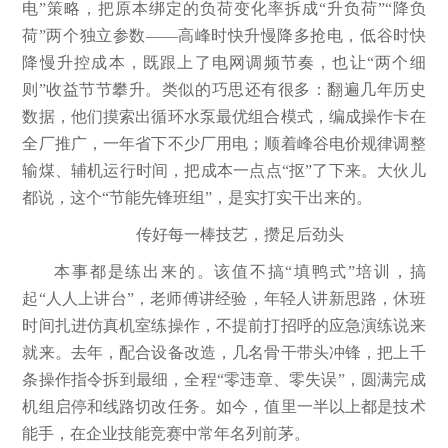
电”策略，把原本绑定的负荷变化率拆成“升负荷”“降负
荷”两个独立参数——高峰时快升慢降多抢电，低谷时快
降慢升控成本，既跟上了电网调频节奏，也让“两个细
则”收益节节攀升。类似的巧思还有很多：翻遍几年历史
数据，他们摸索出循环水泵最优组合模式，编成操作卡在
全厂推广，一年省下不少厂用电；顺着峰谷电价规律调整
输煤、辅机运行时间，把成本一点点“抠”了下来。大伙儿
都说，这个“节能先锋班组”，是实打实干出来的。
传好每一棒技艺，攒足后劲头
本事都是练出来的。该值不搞“填鸭式”培训，搞
起“人人上讲台”，老师傅讲经验，年轻人讲新思路，休班
时间扎进仿真机室练操作，不提前打招呼的应急演练说来
就来。去年，配合设备改造，几名骨干带头冲锋，把上千
条操作指令拆到最细，全程“零违章、零失误”，圆满完成
机组启停和线路切改任务。如今，值里一半以上都是技术
能手，在企业技能竞赛中常年名列前茅。