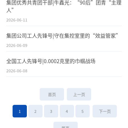
集团优秀共青团干部|牛鑫光：“90后”团青“主理
人”
2026-06-11
集团公司工人先锋号|守在集控室里的“效益管家”
2026-06-09
全国工人先锋号|0.0002克里的巾帼战场
2026-06-08
首页
上一页
1
2
3
4
5
下一页
尾页