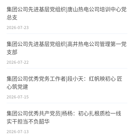
集团公司先进基层党组织|唐山热电公司培训中心党
总支
2026-07-23
集团公司先进基层党组织|高井热电公司管理第一党
支部
2026-07-22
集团公司优秀党务工作者|段小天：红帆映初心 匠
心筑党建
2026-07-15
集团公司优秀共产党员|杨杨：初心扎根质检一线
实干担当不负韶华
2026-07-13