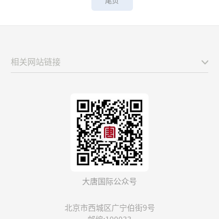
相关网站链接
大唐国际公众号
北京市西城区广宁伯街9号