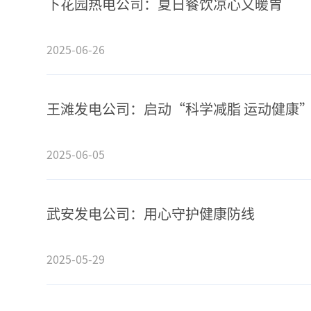
下花园热电公司：夏日餐饮凉心又暖胃
2025-06-26
王滩发电公司：启动“科学减脂 运动健康
2025-06-05
武安发电公司：用心守护健康防线
2025-05-29