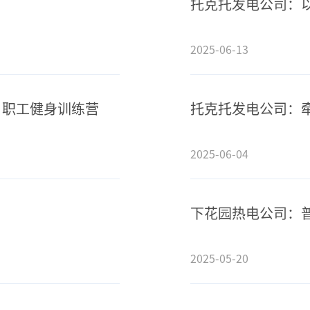
托克托发电公司：
2025-06-13
”职工健身训练营
托克托发电公司：牵
2025-06-04
下花园热电公司：普
2025-05-20