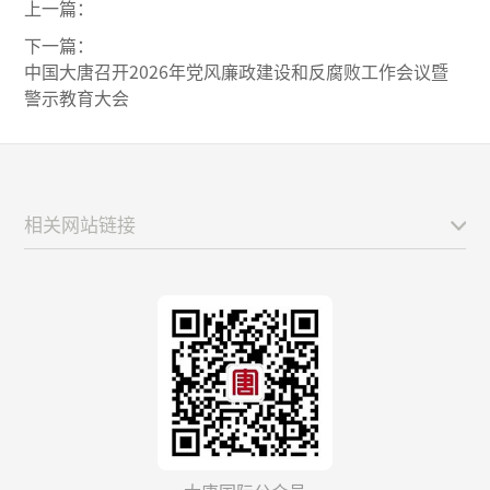
上一篇：
下一篇：
中国大唐召开2026年党风廉政建设和反腐败工作会议暨
警示教育大会
相关网站链接