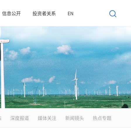
信息公开
投资者关系
EN
态
深度报道
媒体关注
新闻镜头
热点专题