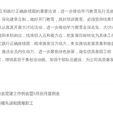
立和践行正确政绩观的重要论述，进一步推动学习教育见行见
，深化建章立制，做好开门教育，抓好培训教育。必须坚持结果
认认真真开展大讨论活动，进一步推动学习教育走深走实。大讨
能和本职岗位，找准切入点和着力点，把发展目标转化为具体工
定践行正确政绩观，精准激发活力动力，务实推动发展质量和效
，激活全员内生动力。进一步聚焦绿色发展，做实优质基因工程
权，增强基层干事创业动能。加强干部队伍建设，为公司高质量
会党建工作例会暨5月份月度例会
劳模先进和困难职工