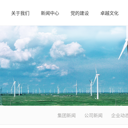
关于我们
新闻中心
党的建设
卓越文化
集团新闻
公司新闻
企业动