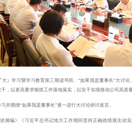
（扩大）学习暨学习教育第三期读书班、“如果我是董事长”大讨
实干，以更高要求狠抓工作落地落实，以实干实绩推动公司高质
习并围绕“如果我是董事长”逐一进行大讨论研讨发言。
论述摘编》《习近平总书记地方工作期间坚持正确政绩观生动实