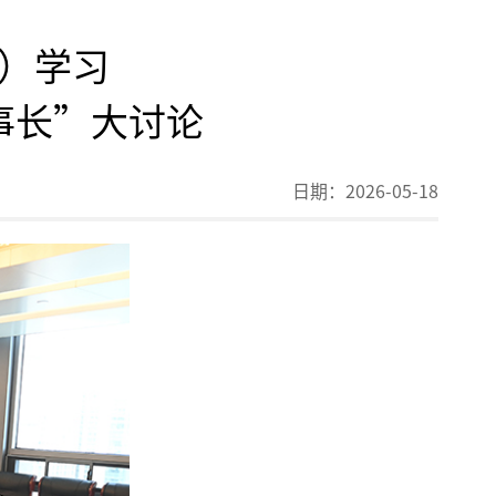
）学习
事长”大讨论
日期：
2026-05-18