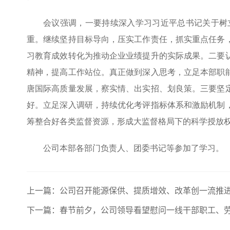
会议强调，一要持续深入学习习近平总书记关于树
重。继续坚持目标导向，压实工作责任，抓实重点任务
习教育成效转化为推动企业业绩提升的实际成果。二要
精神，提高工作站位。真正做到深入思考，立足本部职
唐国际高质量发展，察实情、出实招、划良策。三要坚
好。立足深入调研，持续优化考评指标体系和激励机制
筹整合好各类监督资源，形成大监督格局下的科学授放
公司本部各部门负责人、团委书记等参加了学习。
上一篇：
公司召开能源保供、提质增效、改革创一流推进
下一篇：
春节前夕，公司领导看望慰问一线干部职工、