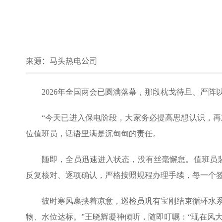
来源：
马头热电公司
2026年全国两会已圆满落幕，那段枕戈待旦、严
“今天已进入保电阶段，大家务必提高思想认识，
位值班员，话语里满是沉甸甸的责任。
随即，全员迅速进入状态，没有丝毫懈怠。值班员
反复核对、逐项确认，严格按照规程办理手续，每一个签
彼时寒风裹挟着凉意，巡检员巩有宝刚结束循环水
物、水位达标。”王晓辉凝神倾听，随即叮嘱：“现在风