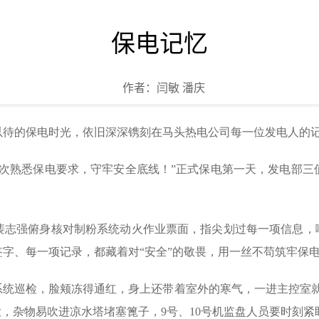
保电记忆
作者：
闫敏 潘庆
阵以待的保电时光，依旧深深镌刻在马头热电公司每一位发电人的
再次熟悉保电要求，守牢安全底线！”正式保电第一天，发电部三
裴志强俯身核对制粉系统动火作业票面，指尖划过每一项信息，嘴
字、每一项记录，都藏着对“安全”的敬畏，用一丝不苟筑牢保
系统巡检，脸颊冻得通红，身上还带着室外的寒气，一进主控室就
大，杂物易吹进凉水塔堵塞篦子，9号、10号机监盘人员要时刻紧