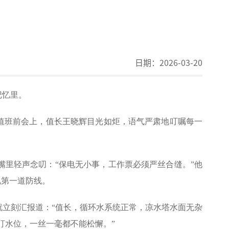
日期：
2026-03-20
记忆里。
值班前会上，值长王晓辉目光如炬，语气严肃地叮嘱每一
里轻声念叨：“保电无小事，工作票必须严丝合缝。”他
电第一道防线。
立刻汇报道：“值长，循环水系统正常，凉水塔水面无杂
盯水位，一丝一毫都不能松懈。”