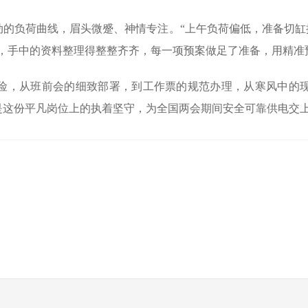
的负荷曲线，眉头微蹙、神情专注。“上午负荷偏低，准备切缸
应，手中的资料整理得整整齐齐，每一项预案做足了准备，用精准
险，从班前会的细致部署，到工作票的规范办理，从寒风中的
是这份平凡岗位上的执着坚守，
为
全国
两会期间
安全
可
靠供电交