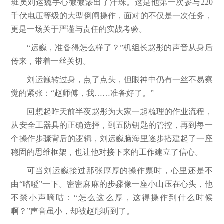
班员刘运巍手心微微渗出了汗珠。这是他第一次参与220
千伏电压等级的大型倒闸操作，面对的不仅是一次任务，
更是一场关于严谨与责任的实战考验。
“运巍，准备得怎么样了？”机组长赵彤的声音从身后
传来，带着一丝关切。
刘运巍转过身，点了点头，但眼神中仍有一丝不易察
觉的紧张：“赵师傅，我……准备好了。”
回想起昨天前半夜赵彤为大家一起梳理的作业流程，
从安全工器具的正确选择，到五防钥匙的管控，再到每一
个操作步骤背后的逻辑，刘运巍脑海里逐步搭建起了一座
稳固的思维框架，也让他对接下来的工作建立了信心。
可当刘运巍接过那张厚厚的操作票时，心里还是不
由“咯噔”一下。密密麻麻的步骤像一座小山压在心头，他
不禁小声嘀咕：“怎么这么厚，这得操作到什么时候
啊？”声音虽小，却被赵彤听到了。