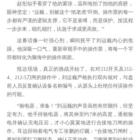
赵彤似乎看穿了他的紧张，温和地拍了拍他的肩膀，
眼神坚定：“运巍，别被这个‘纸老虎’吓倒。操作票的每一
步都有严谨的逻辑支撑，它不是束缚，而是保护。按流程
一步步来，稳扎稳打，比急于求成更高效。”
这番话像一针强心剂，瞬间抚平了刘运巍内心的焦
躁。他深吸一口气，重新审视手中的操作票，将每一个字
符都转化为脑海中的操作画面。
抵达现场，真正的挑战开始了。在对212开关及212-
4、212-5刀闸的操作中，刘运巍严格执行双向核对，与盘
前人员反复确认设备名称编号，从源头上杜绝任何误操作
的可能。
“验电器，准备！”刘运巍的声音虽然有些颤抖，但坚
定有力。他手持验电器，将其伸至约7米的高度，逐相验
电并确认无电压后，才小心翼翼地进行合接地刀闸的操
作。耳边回响着电气专工张鹏的叮嘱：“合接地刀闸时，
要时刻紧盯刀闸状态，确认正常动作，刀闸将要到位时动