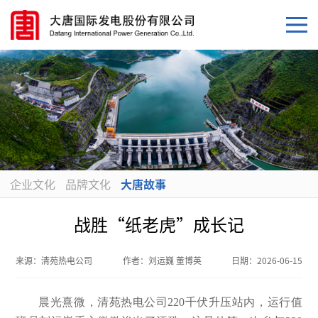
企业文化
品牌文化
大唐故事
战胜“纸老虎”成长记
来源：
清苑热电公司
作者：
刘运巍 董博英
日期：
2026-06-15
晨光熹微，清苑热电公司220千伏升压站内，运行值