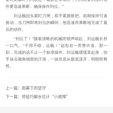
作要迅速果断，确保操作到位。”
刘运巍抬头紧盯刀闸，双手紧握摇把。前期保持匀速
摇动，当刀闸即将到位的瞬间，他迅速而果断地完成了最
后的动作。
“到位了！”随着清晰的机械闭锁声响起，刘运巍长舒
一口气。“干得不错，运巍！”赵彤在一旁赞许道。那一
刻，完成的远不止一个标准操作。刘运巍缓缓直起身，抬
手抹去额角细密的汗珠，一抹笑意从眼底漾开，明朗而释
然。
上一篇：
雨幕下的坚守
下一篇：
师徒巧解水位计“小故障”