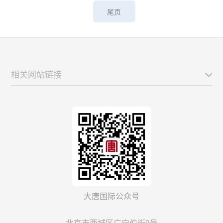
尾页
相关网站链接
大唐国际公众号
北京市西城区广宁伯街9号