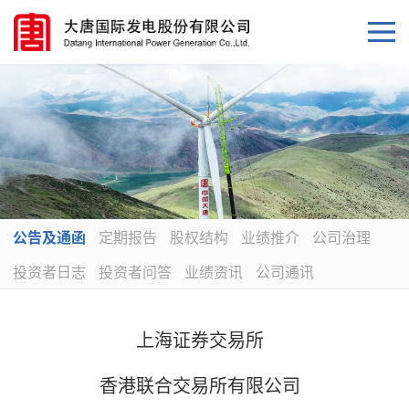
公告及通函
定期报告
股权结构
业绩推介
公司治理
投资者日志
投资者问答
业绩资讯
公司通讯
上海证券交易所
香港联合交易所有限公司