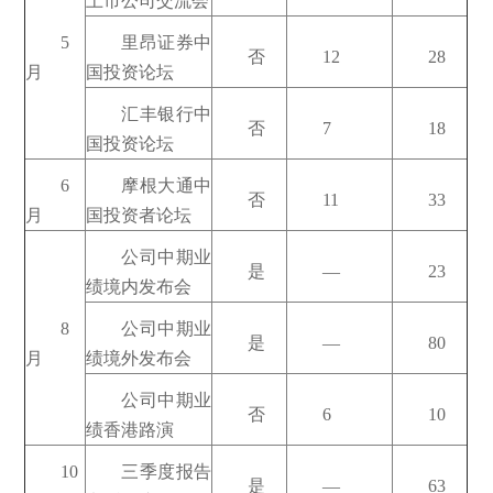
上市公司交流会
5
里昂证券中
否
12
28
月
国投资论坛
汇丰银行中
否
7
18
国投资论坛
6
摩根大通中
否
11
33
月
国投资者论坛
公司中期业
是
—
23
绩境内发布会
8
公司中期业
是
—
80
月
绩境外发布会
公司中期业
否
6
10
绩香港路演
10
三季度报告
是
—
63