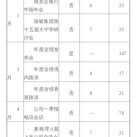
德意志银行
否
6
23
中国年会
1
瑞银集团第
月
十五届大中华研
否
7
25
讨会
年度业绩发
是
—
147
布会
3
年度业绩境
否
4
17
月
内路演
年度业绩香
否
8
21
港路演
4
公司一季报
否
—
74
月
电话会议
麦格理A股
否
7
21