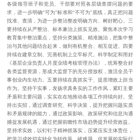
各级领导班子和党员、干部要对照各层级查摆问题的要
求，进一步明确“可为”标准和“不可为”底线，真正把问题
找准、查清，为进一步整治整改明确方向、树好靶心。三
要持续在从严整治、标本兼治上抓实见效。聚焦本次学习
教育集中整治重点，坚持分类施策、精准施治，把集中整
治与其他问题结合起来，做到有机整合、相互促进。四要
持续在建章立制、完善机制上立牢标尺。科学制定和用好
《基层企业负责人月度业绩考核管理办法》，统筹整合好
各类监督资源，形成大监督下的充分授放权，激活全员干
事创业内生动力。五要持续在真抓实干、提质增效上担当
作为。坚持干实事，发扬求真务实的工作作风，紧盯主要
矛盾和主要问题，实实在在地推动各项工作持续向好。坚
持出实招，通过调查研究、科学决策，提升把握问题实质
和矛盾规律的能力，通过政策影响、政策研究和信息沟通
捕捉发展机遇，通过把握前瞻性市场趋势提升经营效益。
坚持求实效，以钉钉子精神抓落实，压紧压实主体责任，
把学习成效切实转化为转作风、破难题、促发展的实际行