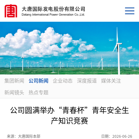
集团新闻
公司新闻
企业动态
深度报道
媒体关注
新闻镜头
热点专题
公司圆满举办“青春杯”青年安全生
产知识竞赛
来源：
大唐国际本部
日期：
2026-06-26