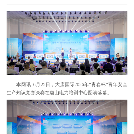
本网讯 6月25日，大唐国际2026年“青春杯”青年安全
生产知识竞赛决赛在唐山电力培训中心圆满落幕。