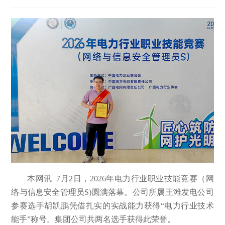
本网讯 7月2日，2026年电力行业职业技能竞赛（网
络与信息安全管理员S)圆满落幕。公司所属王滩发电公司
参赛选手胡凯鹏凭借扎实的实战能力获得“电力行业技术
能手”称号。集团公司共两名选手获得此荣誉。