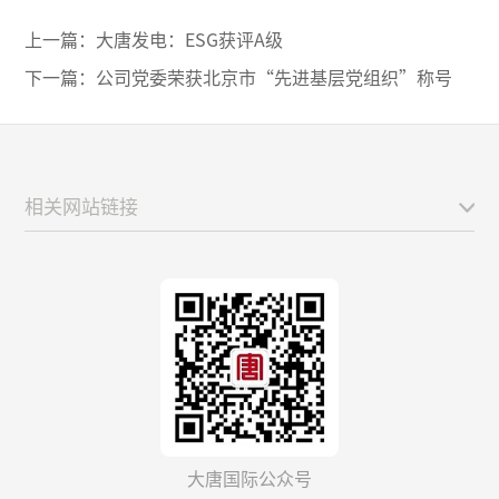
上一篇：
大唐发电：ESG获评A级
下一篇：
公司党委荣获北京市“先进基层党组织”称号
相关网站链接
大唐国际公众号