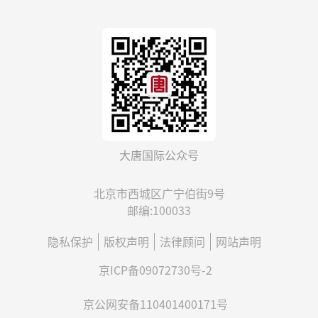
大唐国际公众号
北京市西城区广宁伯街9号
邮编:100033
隐私保护
版权声明
法律顾问
网站声明
京ICP备09072730号-2
京公网安备110401400171号