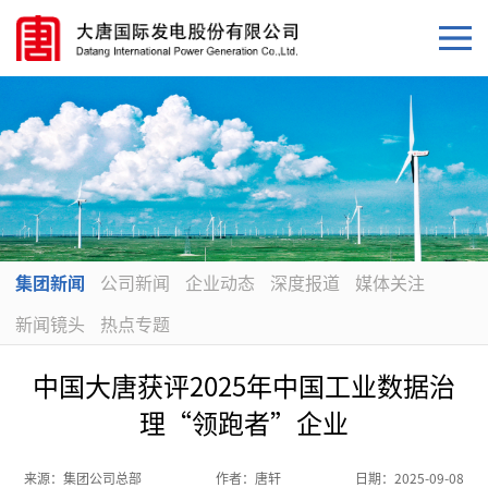
集团新闻
公司新闻
企业动态
深度报道
媒体关注
新闻镜头
热点专题
中国大唐获评2025年中国工业数据治
理“领跑者”企业
来源：
集团公司总部
作者：
唐轩
日期：
2025-09-08