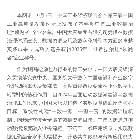
本网讯 9月5日，中国工业经济联合会在第三届中国
工业高质量发展论坛上发布了本年度中国工业数据治
理“领跑者”企业名单。中国大唐集团有限公司凭借在数据
治理体系建设、数据资源应用及数字化转型等方面的卓越
实践成果，成功入选并获得2025年工业数据治理“领跑
者”企业称号。
作为我国能源电力行业的骨干央企，中国大唐党组深
入贯彻落实党中央、国务院关于数字中国建设和产业数字
化转型的重大决策部署，高度重视数据要素在企业数字化
转型中的基石作用。自2024年全面启动数据湖建设与数据
治理工作以来，中国大唐以打造坚实数据基础底座为核心
目标，系统性构建“一数一源、一源一责”的数据治理机
制，同步建立覆盖全域的数据资源目录。中国大唐通过推
动数据深度融入业务流程、下沉至一线应用场景，实现数
据汇聚融合水平大幅提升，开放共享效能与分析应用能力