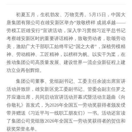
初夏五月，生机勃发、万物竞秀。5月15日，中国大
唐集团有限公司在雄安新区举办“致敬榜样 成就卓越——
劳模工匠雄安行”宣讲活动，深入学习贯彻习近平总书记
考察雄安新区时的重要讲话精神，致敬劳动者，歌颂劳动
美，激励广大干部职工始终牢记“国之大者”，深植劳模精
神、劳动精神、工匠精神，以榜样为帆、以实干为桨，在
推动集团公司高质量发展、建设世界一流企业新征程上建
功立业再创辉煌。
集团公司董事、党组副书记、工委主任余波出席宣讲
活动并致辞，雄安新区党工委副书记、管委会副主任罗之
芹应邀出席，共同启动宣讲活动开幕式暨活动主题曲《向
你敬礼》首发式，为2026年全国五一劳动奖获得者颁发绶
带并赠送《习近平与一线职工朋友们》一书。活动还宣读
了集团公司党组致2026年全国五一劳动奖获得者的贺信和
获奖荣誉名单。