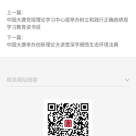
上一篇：
中国大唐党组理论学习中心组举办树立和践行正确政绩观
学习教育读书班
下一篇：
中国大唐举办创新理论大讲堂深学细悟生态环境法典
相关网站链接