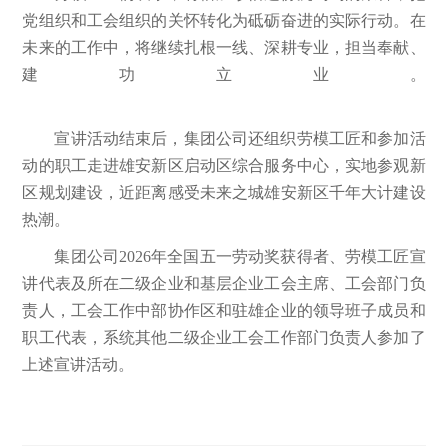
党组织和工会组织的关怀转化为砥砺奋进的实际行动。在
未来的工作中，将继续扎根一线、深耕专业，担当奉献、
建功立业。
宣讲活动结束后，集团公司还组织劳模工匠和参加活
动的职工走进雄安新区启动区综合服务中心，实地参观新
区规划建设，近距离感受未来之城雄安新区千年大计建设
热潮。
集团公司2026年全国五一劳动奖获得者、劳模工匠宣
讲代表及所在二级企业和基层企业工会主席、工会部门负
责人，工会工作中部协作区和驻雄企业的领导班子成员和
职工代表，系统其他二级企业工会工作部门负责人参加了
上述宣讲活动。