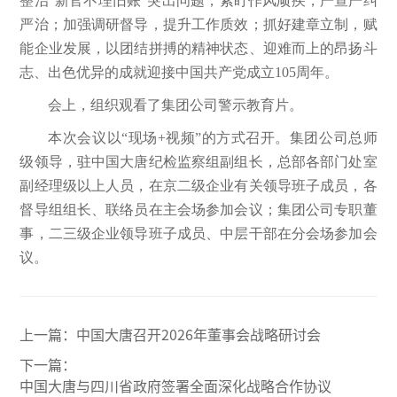
整治“新官不理旧账”突出问题；紧盯作风顽疾，严查严纠
严治；加强调研督导，提升工作质效；抓好建章立制，赋
能企业发展，以团结拼搏的精神状态、迎难而上的昂扬斗
志、出色优异的成就迎接中国共产党成立105周年。
会上，组织观看了集团公司警示教育片。
本次会议以“现场+视频”的方式召开。集团公司总师
级领导，驻中国大唐纪检监察组副组长，总部各部门处室
副经理级以上人员，在京二级企业有关领导班子成员，各
督导组组长、联络员在主会场参加会议；集团公司专职董
事，二三级企业领导班子成员、中层干部在分会场参加会
议。
上一篇：
中国大唐召开2026年董事会战略研讨会
下一篇：
中国大唐与四川省政府签署全面深化战略合作协议