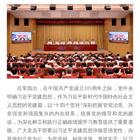
吕军指出，在中国共产党成立105周年之际，党中央
明确习近平党建思想，作为习近平新时代中国特色社会主
义思想的党建篇，以“十四个坚持”深刻把握管党治党、兴
党强党和强国复兴的内在联系，统筹党的领导和党的建
设，为深化树立和践行正确政绩观学习教育提供了重要遵
循。广大党员干部要以习近平党建思想淬炼坚强党性，自
觉做到立党为公、为民造福、科学决策、真抓实干；以习