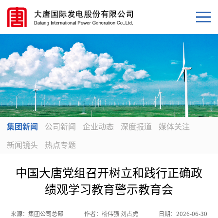
集团新闻
公司新闻
企业动态
深度报道
媒体关注
新闻镜头
热点专题
中国大唐党组召开树立和践行正确政
绩观学习教育警示教育会
来源：
集团公司总部
作者：
杨伟强 刘占虎
日期：
2026-06-30