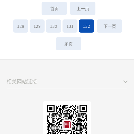
首页
上一页
128
129
130
131
132
下一页
尾页
相关网站链接