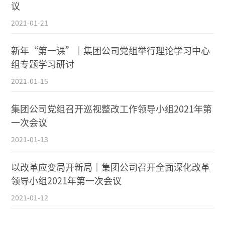
议
2021-01-21
新年“第一课”｜集团公司党组举行理论学习中心
组专题学习研讨
2021-01-15
集团公司党组召开巡视整改工作领导小组2021年第
一次会议
2021-01-13
以改革应变局开新局｜集团公司召开全面深化改革
领导小组2021年第一次会议
2021-01-12