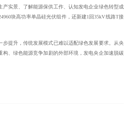
生产实景、了解能源保供工作、认知发电企业绿色转型成
60块高功率单晶硅光伏组件，还新建1回35kV线路T接
一步提升，传统发展模式已难以适配绿色发展要求。从央
重构、绿色能源竞争加剧的外部环境，发电央企加速脱碳