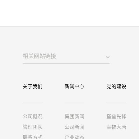
相关网站链接
关于我们
新闻中心
党的建设
公司概况
集团新闻
堡垒先锋
管理团队
公司新闻
幸福大唐
联系方式
企业动态