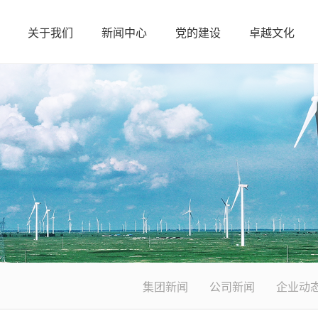
关于我们
新闻中心
党的建设
卓越文化
集团新闻
公司新闻
企业动