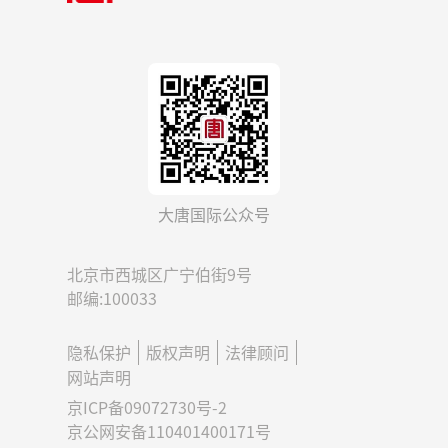
大唐国际公众号
北京市西城区广宁伯街9号
邮编:100033
隐私保护
版权声明
法律顾问
网站声明
京ICP备09072730号-2
京公网安备110401400171号