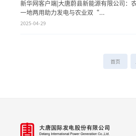
新华网客户端|大唐蔚县新能源有限公司：
一地两用助力发电与农业双“...
2025-04-29
首页