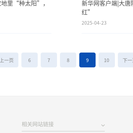
农地里“种太阳”，
新华网客户端|大唐
红”
2025-04-23
上一页
6
7
8
9
10
下一
相关网站链接