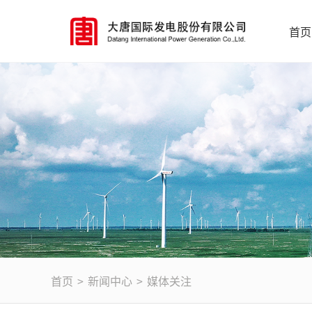
首页
首页
>
新闻中心
>
媒体关注