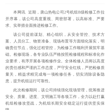
本网讯 近期，唐山热电公司2号机组B级检修工作拉
开序幕，该公司高度重视、周密部署，以高标准、严要
求、实举措全面推进检修工作。
该公司提前谋划、精心组织，从安全管控、技术方
案、人员分工、物资准备、现场布置等方面细化落实，明
确责任节点，强化过程管控，为检修工作顺利开展筑牢基
础。检修现场，各专业队伍严格按照检修规程和标准化作
业要求，有序开展各项检修作业。全体检修人员将以高度
的责任感和严谨的工作态度，严守安全红线，严把检修质
量关，精益求精完成每一项检修任务，切实消除设备隐
患，提升机组运行可靠性。
此次检修期间，该公司持续强化现场管理，统筹推进
安全、质量、进度、文明施工等各项工作，全力以赴打赢
机组检修攻坚战，为机组长期安全稳定运行提供坚实保
障。