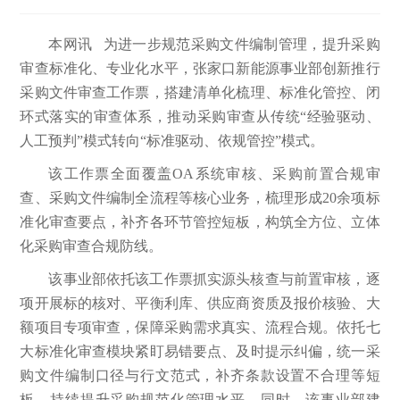
本网讯 为进一步规范采购文件编制管理，提升采购
审查标准化、专业化水平，张家口新能源事业部创新推行
采购文件审查工作票，搭建清单化梳理、标准化管控、闭
环式落实的审查体系，推动采购审查从传统“经验驱动、
人工预判”模式转向“标准驱动、依规管控”模式。
该工作票全面覆盖OA系统审核、采购前置合规审
查、采购文件编制全流程等核心业务，梳理形成20余项标
准化审查要点，补齐各环节管控短板，构筑全方位、立体
化采购审查合规防线。
该事业部依托该工作票抓实源头核查与前置审核，逐
项开展标的核对、平衡利库、供应商资质及报价核验、大
额项目专项审查，保障采购需求真实、流程合规。依托七
大标准化审查模块紧盯易错要点、及时提示纠偏，统一采
购文件编制口径与行文范式，补齐条款设置不合理等短
板，持续提升采购规范化管理水平。同时，该事业部建