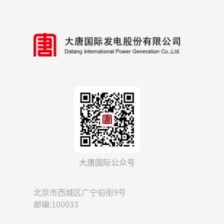
大唐国际公众号
北京市西城区广宁伯街9号
邮编:100033