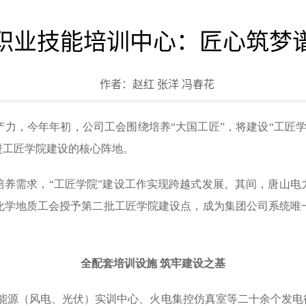
职业技能培训中心：匠心筑梦
作者：
赵红 张洋 冯春花
力，今年年初，公司工会围绕培养“大国工匠”，将建设“工匠
进工匠学院建设的核心阵地。
培养需求，“工匠学院”建设工作实现跨越式发展。其间，唐山电
源化学地质工会授予第二批工匠学院建设点，成为集团公司系统唯
。
全配套培训设施 筑牢建设之基
新能源（风电、光伏）实训中心、火电集控仿真室等二十余个发电