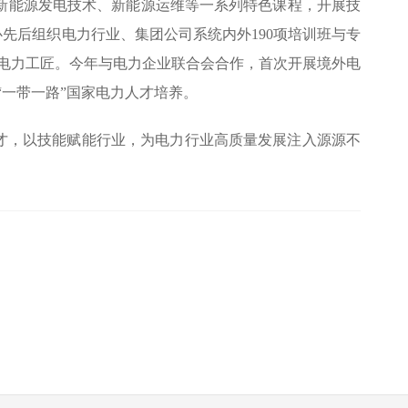
新能源发电技术、新能源运维等一系列特色课程，开展技
先后组织电力行业、集团公司系统内外190项培训班与专
质电力工匠。今年与电力企业联合会合作，首次开展境外电
“一带一路”国家电力人才培养。
才，以技能赋能行业，为电力行业高质量发展注入源源不