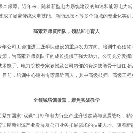
根本保障。近年来，随着新型电力系统建设的加速和能源电力转
建成了涵盖传统火电技能、新能源技术等多个领域的专业化实训
高素养师资团队，领航匠心育人
今年公司工会推进工匠学院建设的重点发力方向。培训中心始终坚
政策，为高素养师资队伍的成长提供了强大助力。公司充分发挥
技术能手、电力院校专家教授及公司内部的资深技能骨干担任培
。目前，培训中心建有专家库近百人，其中高级技师、高级工程师
全领域培训覆盖，聚焦实战教学
司紧扣国家“双碳”目标和电力行业产业升级趋势与发展战略，精
育适应新能源产业发展及公司业务拓展需求的技能人才。随着新