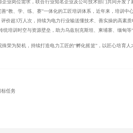
源企业岗位需求，联合行业知名企业及公司技术部门共同开发了
善“教、学、练、赛”一体化的工匠培训体系，近年来，培训中心
、评价超3万人次，持续为电力行业输送懂技术、善实操的高素
破传统培训时空与资源壁垒，助力乌兹别克斯坦、柬埔寨、缅甸等
院殊荣为契机，持续打造电力工匠的“孵化摇篮”，以匠心培育人
目标任务