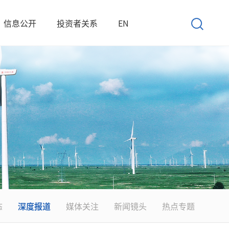
信息公开
投资者关系
EN
态
深度报道
媒体关注
新闻镜头
热点专题