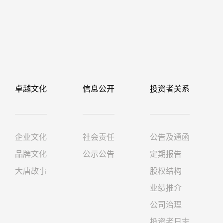
卓越文化
信息公开
投资者关系
企业文化
社会责任
公告及通函
品牌文化
公示公告
定期报告
大唐故事
股权结构
业绩推介
公司治理
投资者日志