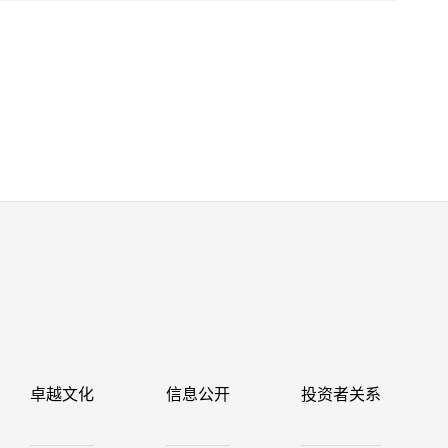
卓越文化
信息公开
投资者关系