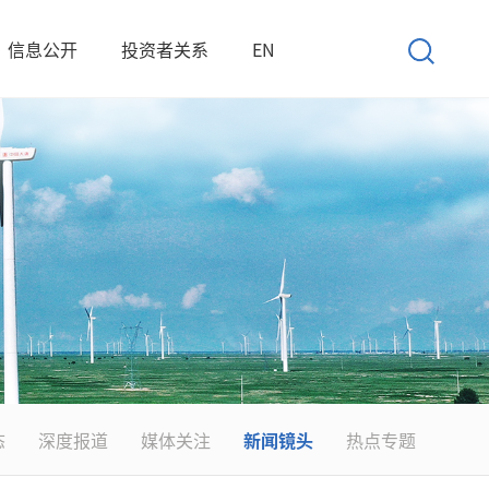
信息公开
投资者关系
EN
态
深度报道
媒体关注
新闻镜头
热点专题