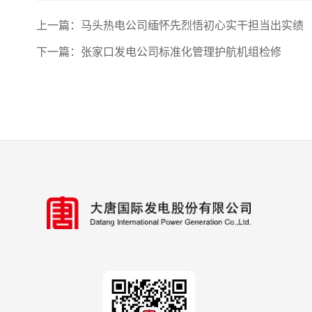
上一篇：
马头热电公司缅怀先烈悟初心实干担当出实绩
下一篇：
张家口发电公司标准化管理护航机组检修