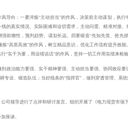
作风导向：一要淬炼“主动担当”的作风，决策前主动谋划，执
一线的真实情况、实际困难和迫切需求，主动问需、精准对接、
增强前瞻性，预判趋势、谋划长远。四要锻造“先知先觉、抢先抓
炼“高质高效”的作风，树立精品意识，优化工作流程提升效能
行“实干为要，用业绩说话”的作风，坚持一切工作用实绩来检
做到政治能力要强、实干精神要强、主动担当要强、协同效应要
深耕专业、锻造队伍；当好线条的“指挥官”，做到穿透管理、系
，公司领导进行了点评和研讨发言。组织开展了《电力现货市场
参加座谈。