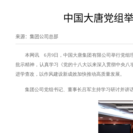
中国大唐党组
来源：
集团公司总部
本网讯 6月9日，中国大唐集团有限公司举行党
批示精神，认真学习《党的十八大以来深入贯彻中央八
进学查改，以作风建设新成效加快推动高质量发展。
集团公司党组书记、董事长吕军主持学习研讨并讲