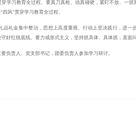
识贯穿学习教育全过程。要真刀真枪、动真碰硬，紧盯不放、一抓
“四风”贯穿学习教育全过程。
礼品礼金集中整治，思想上高度重视、行动上坚决践行，进一
决守好红线底线。要力戒形式主义，坚持抓具体、具体抓，直面
主要负责人、党支部书记，团委负责人参加学习研讨。