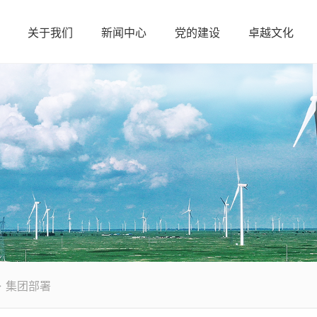
关于我们
新闻中心
党的建设
卓越文化
>
集团部署