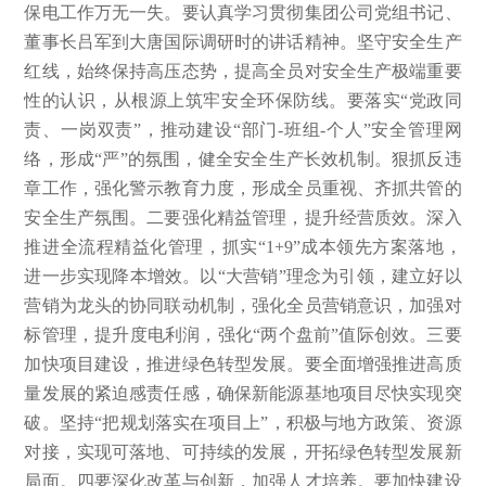
保电工作万无一失。要认真学习贯彻集团公司党组书记、
董事长吕军到大唐国际调研时的讲话精神。坚守安全生产
红线，始终保持高压态势，提高全员对安全生产极端重要
性的认识，从根源上筑牢安全环保防线。要落实“党政同
责、一岗双责”，推动建设“部门-班组-个人”安全管理网
络，形成“严”的氛围，健全安全生产长效机制。狠抓反违
章工作，强化警示教育力度，形成全员重视、齐抓共管的
安全生产氛围。二要强化精益管理，提升经营质效。深入
推进全流程精益化管理，抓实“1+9”成本领先方案落地，
进一步实现降本增效。以“大营销”理念为引领，建立好以
营销为龙头的协同联动机制，强化全员营销意识，加强对
标管理，提升度电利润，强化“两个盘前”值际创效。三要
加快项目建设，推进绿色转型发展。要全面增强推进高质
量发展的紧迫感责任感，确保新能源基地项目尽快实现突
破。坚持“把规划落实在项目上”，积极与地方政策、资源
对接，实现可落地、可持续的发展，开拓绿色转型发展新
局面。四要深化改革与创新，加强人才培养。要加快建设