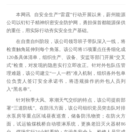
本网讯 自安全生产“雷霆”行动开展以来，蔚州能源
公司以钉钉子精神织密安全防护网，勇担保首都能源保供
的重任，用实际行动夯实安全生产基础。
在自查自纠阶段，该公司领导班子带队深入一线，将
检查触角延伸到每个角落。该公司将15项重点任务细化成
120条具体清单，组织生产、设备、安监等部门开展“交叉
式”检查，对发现的隐患实行立即改正。针对外包队伍管
理难题，该公司建立“一人一档”准入机制，组织各外包单
位负责人签订安全承诺书，将违规操作的外包人员列
入“黑名单”。
针对秋季大风、寒潮天气交织的特点，该公司提前部
署“三道防线”。在防汛方面，该公司组织党员突击队对排
水泵房等重点区域昼夜巡查，储备防汛物资；在防火方
面，试运输煤栈桥自动喷淋系统，更换老旧灭火器材86
台，煤场实行24小时看护；在设备安全上，检修人员完成