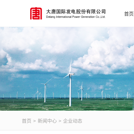
首页
首页
>
新闻中心
>
企业动态