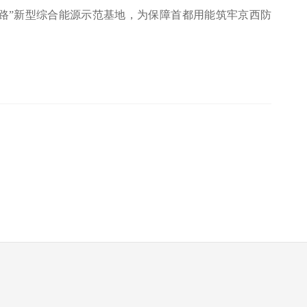
路”新型综合能源示范基地，为保障首都用能筑牢京西防