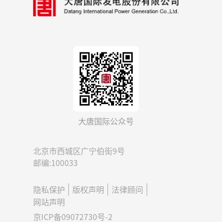
大唐国际公众号
北京市西城区广宁伯街9号
邮编:100033
隐私保护
版权声明
法律顾问
网站声明
京ICP备09072730号-2