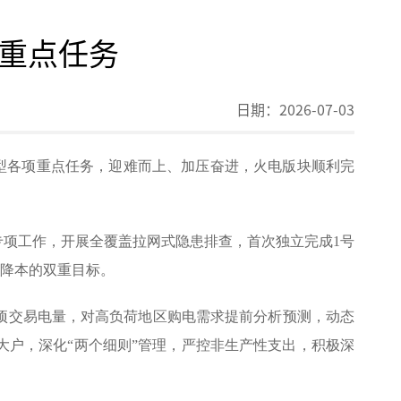
重点任务
日期：
2026-07-03
型各项重点任务，迎难而上、加压奋进，火电版块顺利完
项工作，开展全覆盖拉网式隐患排查，首次独立完成1号
、降本的双重目标。
项交易电量，对高负荷地区购电需求提前分析预测，动态
户，深化“两个细则”管理，严控非生产性支出，积极深