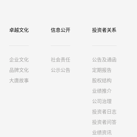
卓越文化
信息公开
投资者关系
企业文化
社会责任
公告及通函
品牌文化
公示公告
定期报告
大唐故事
股权结构
业绩推介
公司治理
投资者日志
投资者问答
业绩资讯