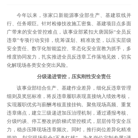
今年以来，张家口新能源事业部生产、基建双线并
行、任务艰巨。针对检修技改施工密集、基建项目点多面
广带来的安全管控难点，该事业部紧扣大唐国际“全员反
违章”专项行动安排，统筹谋划、精准攻坚，以压实层级
安全责任、数字化智能监控、常态化安全宣教为抓手，多
维度协同发力，扎实推进全员反违章工作落地见效，切实
化解现场各类安全突出风险。
分级递进管控，
压实刚性安全责任
该事业部结合生产、基建作业差异，细化反违章管理
细则及奖惩标准，将反违章履职表现直接纳入绩效考核，
实现履职优劣与薪酬考核直接挂钩。聚焦现场高频、重复
违章痛点，建立三级递进加压治理机制，通过通报考核、
分级约谈、停工整改的阶梯式管控模式，层层传导安全压
力，稳步压降现场违章频次。同时，推行岗位差异化精准
管控，划定现场安全“五条红线”，为各岗位定制专属“违