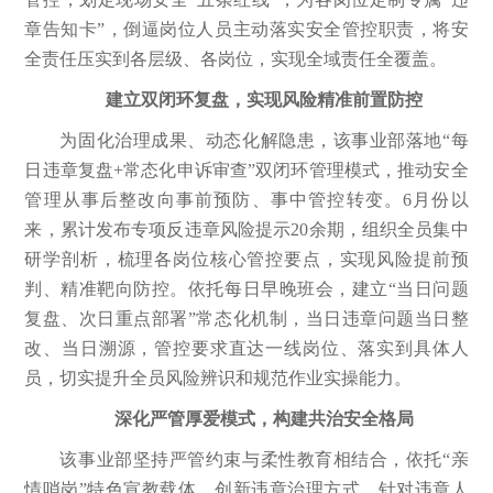
章告知卡”，倒逼岗位人员主动落实安全管控职责，将安
全责任压实到各层级、各岗位，实现全域责任全覆盖。
建立双闭环复盘，实现风险精准前置防控
为固化治理成果、动态化解隐患，该事业部落地“每
日违章复盘+常态化申诉审查”双闭环管理模式，推动安全
管理从事后整改向事前预防、事中管控转变。6月份以
来，累计发布专项反违章风险提示20余期，组织全员集中
研学剖析，梳理各岗位核心管控要点，实现风险提前预
判、精准靶向防控。依托每日早晚班会，建立“当日问题
复盘、次日重点部署”常态化机制，当日违章问题当日整
改、当日溯源，管控要求直达一线岗位、落实到具体人
员，切实提升全员风险辨识和规范作业实操能力。
深化严管厚爱模式，
构建共治安全格局
该事业部坚持严管约束与柔性教育相结合，依托“亲
情哨岗”特色宣教载体，创新违章治理方式。针对违章人