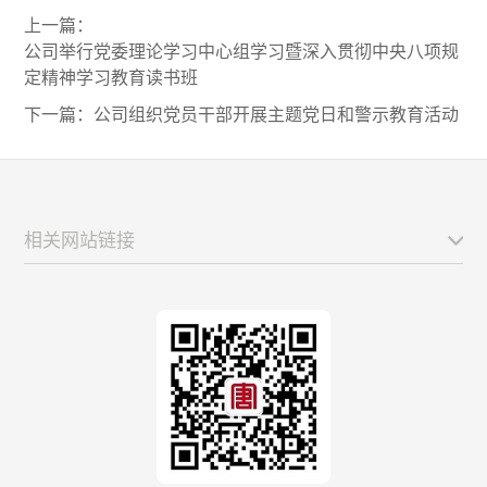
上一篇：
公司举行党委理论学习中心组学习暨深入贯彻中央八项规
定精神学习教育读书班
下一篇：
公司组织党员干部开展主题党日和警示教育活动
相关网站链接