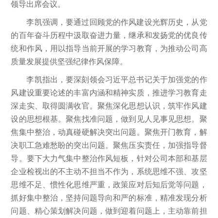
领导出席会议。
李凯强调，要通过回顾党的作风建设光辉历史，从党
的百年奋斗历程中汲取奋进力量，继承和发扬党的优良传
统和作风，用以指导当前开展的学习教育，为推动公司高
质量发展提供坚强纪律作风保障。
李凯指出，要深刻领会习近平总书记关于加强党的作
风建设重要论述的丰富内涵和精神实质，推进学习教育走
深走实、取得圆满收官。聚焦深化思想认识，筑牢作风建
设的思想根基。聚焦找准问题，做到见人见事见思想。聚
焦集中整治，动真碰硬解决突出问题。聚焦开门教育，解
决职工急难愁盼的突出问题。聚焦压实责任，加强指导督
导。要下大力气集中整治作风短板，针对公司本部和基层
企业检视出的不主动不担当不作为，系统思维不强、攻坚
思维不足、惯性化思维严重，政策应对后知后觉等问题，
抓好集中整治，坚持问题导向和严的标准，精准发现分析
问题、精心策划解决问题，做到迎着问题上，主动靠前担