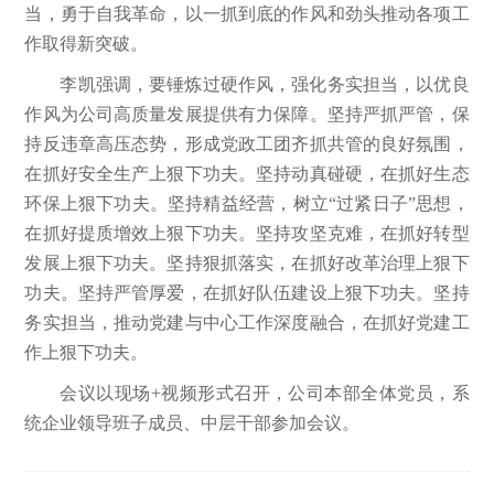
当，勇于自我革命，以一抓到底的作风和劲头推动各项工
作取得新突破。
李凯强调，要锤炼过硬作风，强化务实担当，以优良
作风为公司高质量发展提供有力保障。坚持严抓严管，保
持反违章高压态势，形成党政工团齐抓共管的良好氛围，
在抓好安全生产上狠下功夫。坚持动真碰硬，在抓好生态
环保上狠下功夫。坚持精益经营，树立“过紧日子”思想，
在抓好提质增效上狠下功夫。坚持攻坚克难，在抓好转型
发展上狠下功夫。坚持狠抓落实，在抓好改革治理上狠下
功夫。坚持严管厚爱，在抓好队伍建设上狠下功夫。坚持
务实担当，推动党建与中心工作深度融合，在抓好党建工
作上狠下功夫。
会议以现场+视频形式召开，公司本部全体党员，系
统企业领导班子成员、中层干部参加会议。