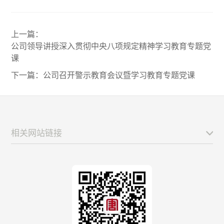
上一篇：
公司领导讲授深入贯彻中央八项规定精神学习教育专题党
课
下一篇：
公司召开警示教育会议暨学习教育专题党课
相关网站链接